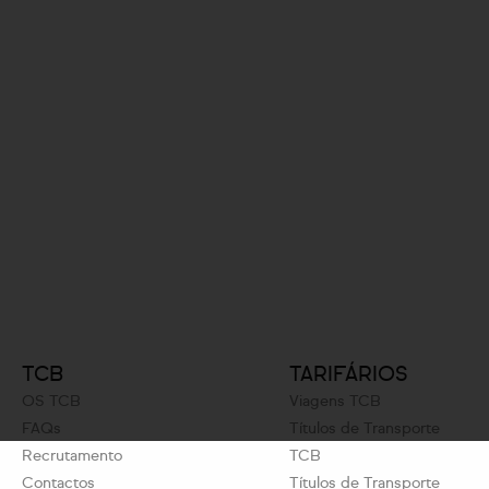
TCB
TARIFÁRIOS
OS TCB
Viagens TCB
FAQs
Títulos de Transporte
Recrutamento
TCB
Contactos
Títulos de Transporte