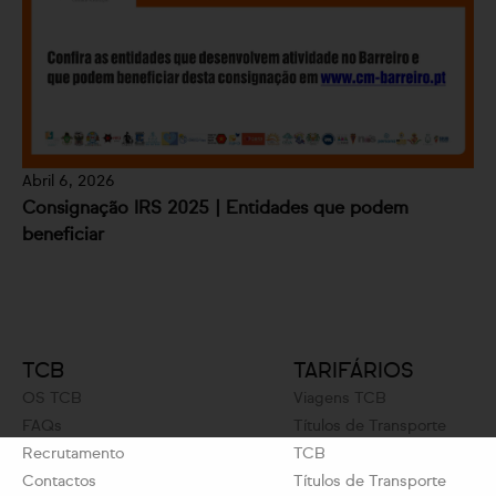
Abril 6, 2026
Consignação IRS 2025 | Entidades que podem
beneficiar
TCB
TARIFÁRIOS
OS TCB
Viagens TCB
FAQs
Títulos de Transporte
Recrutamento
TCB
Contactos
Títulos de Transporte