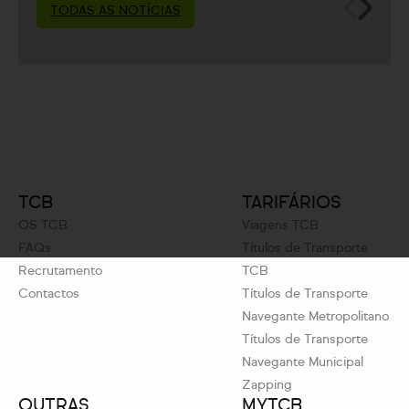
TODAS AS NOTÍCIAS
TCB
TARIFÁRIOS
OS TCB
Viagens TCB
FAQs
Títulos de Transporte
Recrutamento
TCB
Contactos
Títulos de Transporte
Navegante Metropolitano
Títulos de Transporte
Navegante Municipal
Zapping
OUTRAS
MYTCB