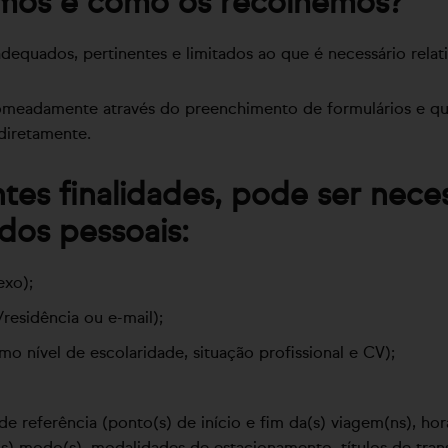
amos e como os recolhemos?
uados, pertinentes e limitados ao que é necessário relativa
nomeadamente através do preenchimento de formulários e qu
 diretamente.
tes finalidades, pode ser neces
dos pessoais:
exo);
esidência ou e-mail);
mo nível de escolaridade, situação profissional e CV);
 referência (ponto(s) de início e fim da(s) viagem(ns), hora
s) modo(s), modalidades de estacionamento, títulos de trans