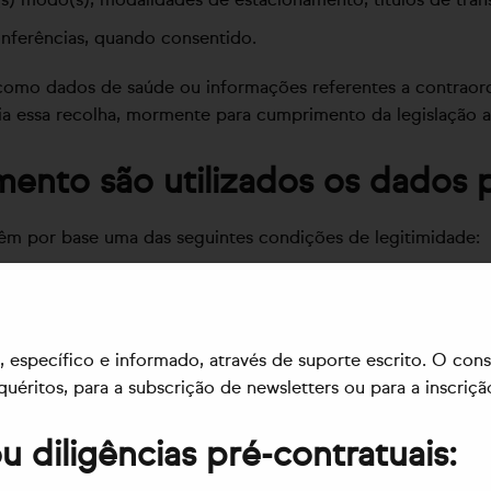
nferências, quando consentido.
omo dados de saúde ou informações referentes a contraorde
a essa recolha, mormente para cumprimento da legislação ap
nto são utilizados os dados p
êm por base uma das seguintes condições de legitimidade:
 específico e informado, através de suporte escrito. O cons
nquéritos, para a subscrição de newsletters ou para a inscr
 diligências pré-contratuais: