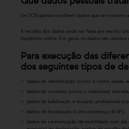
Que dados pessoais trat
Os TCB apenas recolhem dados que se mostrem adeq
A recolha dos dados pode ser feita por escrito (
inquéritos online. Em geral, os dados são obtidos
Para execução das diferen
dos seguintes tipos de da
dados de identificação (como o nome, idade, s
dados de contacto (como o telemóvel, morada/r
dados de habilitação e situação profissional (co
dados de localização (como endereço de IP);
dados de caraterização da mobilidade num dia de
motivo(s) de deslocação, razões da escolha do(