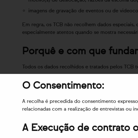
imagens de gravação de eventos ou de videoco
Em regra, os TCB não recolhem dados especiais, c
especialmente atentos quando se mostra necessári
Porquê e com que fundame
Todos os dados recolhidos e tratados pelos TCB t
O Consentimento:
A recolha é precedida do consentimento expresso,
relacionadas com a realização de entrevistas ou i
A Execução de contrato ou