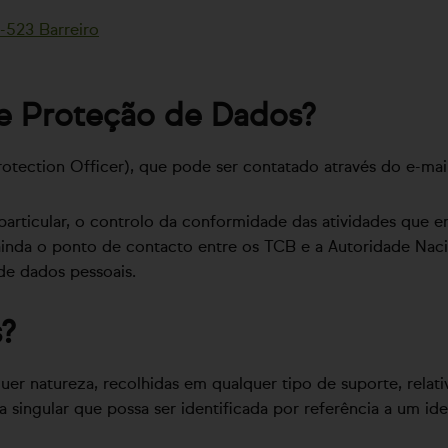
0-523 Barreiro
e Proteção de Dados?
tection Officer), que pode ser contatado através do e-ma
rticular, o controlo da conformidade das atividades que 
 ainda o ponto de contacto entre os TCB e a Autoridade Nac
de dados pessoais.
s?
er natureza, recolhidas em qualquer tipo de suporte, relativ
soa singular que possa ser identificada por referência a um