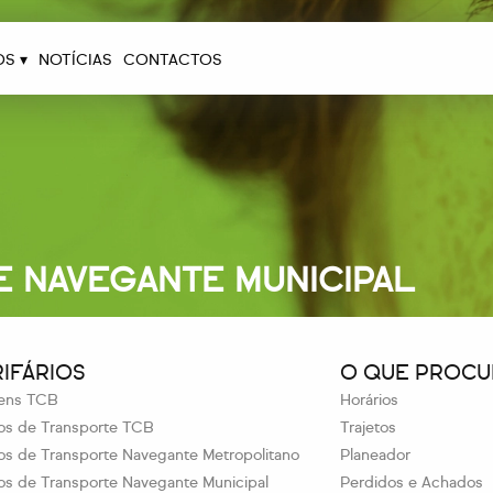
OS ▾
NOTÍCIAS
CONTACTOS
E NAVEGANTE MUNICIPAL
RIFÁRIOS
O QUE PROCU
ens TCB
Horários
los de Transporte TCB
Trajetos
los de Transporte Navegante Metropolitano
Planeador
los de Transporte Navegante Municipal
Perdidos e Achados