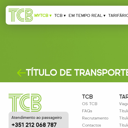
MYTCB ▾
TCB ▾
EM TEMPO REAL ▾
TARIFÁRI
TÍTULO DE TRANSPORT
TCB
TA
OS TCB
Viag
FAQs
Títu
Atendimento ao passageiro
Recrutamento
Títu
+351 212 068 787
Contactos
Títu