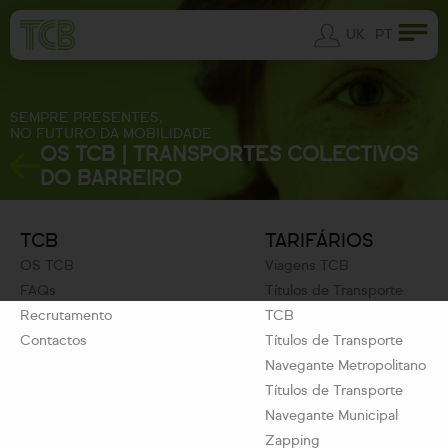
UK
PT
SEMPRE PRESENTES,
NO FUTURO DA MOBILIDADE
OS TCB | TRANSPORTES COLECTIVOS
DO BARREIRO
TCB
TARIFÁRIOS
OS TCB
Viagens TCB
FAQs
Títulos de Transporte
Recrutamento
TCB
Contactos
Títulos de Transporte
Navegante Metropolitano
Títulos de Transporte
Navegante Municipal
Zapping