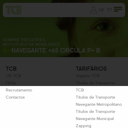
UK
PT
SEMPRE PRESENTES,
NO FUTURO DA MOBILIDADE
NAVEGANTE +65 CIRCULA P+ B
TCB
TARIFÁRIOS
OS TCB
Viagens TCB
FAQs
Títulos de Transporte
Recrutamento
TCB
Contactos
Títulos de Transporte
Navegante Metropolitano
Títulos de Transporte
Navegante Municipal
Zapping