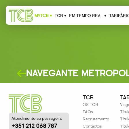
MYTCB ▾
TCB ▾
EM TEMPO REAL ▾
TARIFÁRI
NAVEGANTE METROPOLI
TCB
TA
OS TCB
Viag
FAQs
Títu
Atendimento ao passageiro
Recrutamento
Títu
+351 212 068 787
Contactos
Títu