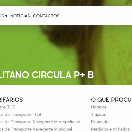
OS ▾
NOTÍCIAS
CONTACTOS
TANO CIRCULA P+ B
RIFÁRIOS
O QUE PROCU
ens TCB
Horários
los de Transporte TCB
Trajetos
los de Transporte Navegante Metropolitano
Planeador
los de Transporte Navegante Municipal
Perdidos e Achados