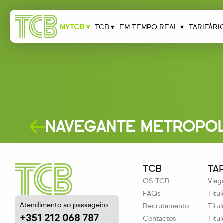
MYTCB ▾
TCB ▾
EM TEMPO REAL ▾
TARIFÁRI
NAVEGANTE METROPOLI
TCB
TA
OS TCB
Viag
FAQs
Títu
Atendimento ao passageiro
Recrutamento
Títu
+351 212 068 787
Contactos
Títu