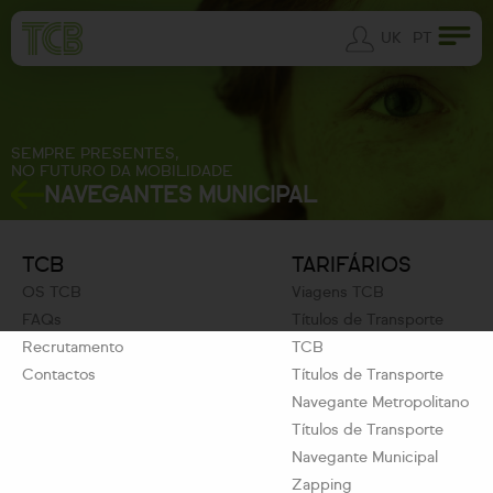
UK
PT
SEMPRE PRESENTES,
NO FUTURO DA MOBILIDADE
NAVEGANTES MUNICIPAL
TCB
TARIFÁRIOS
OS TCB
Viagens TCB
FAQs
Títulos de Transporte
Recrutamento
TCB
Contactos
Títulos de Transporte
Navegante Metropolitano
Títulos de Transporte
Navegante Municipal
Zapping