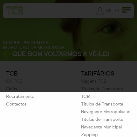
UK
PT
SEMPRE PRESENTES,
NO FUTURO DA MOBILIDADE
QUE BOM VOLTARMOS A VÊ-LO!
TCB
TARIFÁRIOS
OS TCB
Viagens TCB
FAQs
Títulos de Transporte
Recrutamento
TCB
Contactos
Títulos de Transporte
Navegante Metropolitano
Títulos de Transporte
Navegante Municipal
Zapping